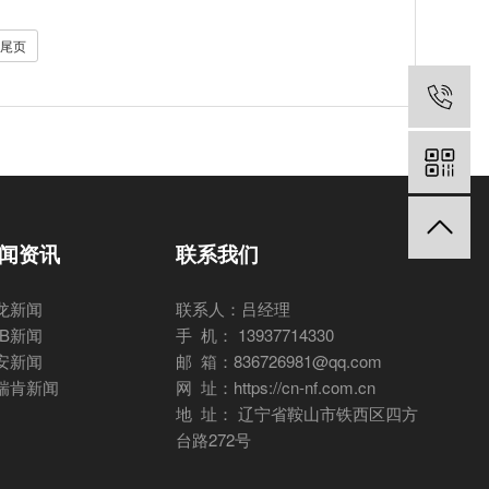
尾页
闻资讯
联系我们
龙新闻
联系人：吕经理
BB新闻
手 机： 13937714330
安新闻
邮 箱：836726981@qq.com
瑞肯新闻
网 址：https://cn-nf.com.cn
地 址： 辽宁省鞍山市铁西区四方
台路272号