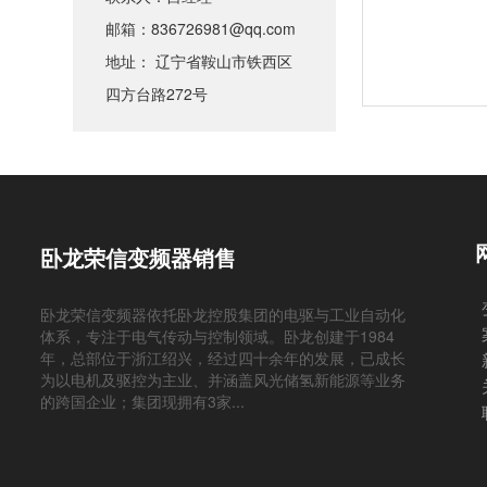
邮箱：836726981@qq.com
地址： 辽宁省鞍山市铁西区
四方台路272号
卧龙荣信变频器销售
卧龙荣信变频器依托卧龙控股集团的电驱与工业自动化
体系，专注于电气传动与控制领域。卧龙创建于1984
年，总部位于浙江绍兴，经过四十余年的发展，已成长
为以电机及驱控为主业、并涵盖风光储氢新能源等业务
的跨国企业；集团现拥有3家...