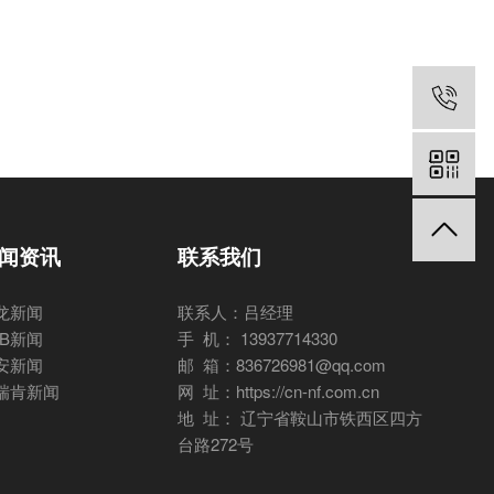
闻资讯
联系我们
龙新闻
联系人：吕经理
BB新闻
手 机： 13937714330
安新闻
邮 箱：836726981@qq.com
瑞肯新闻
网 址：https://cn-nf.com.cn
地 址： 辽宁省鞍山市铁西区四方
台路272号