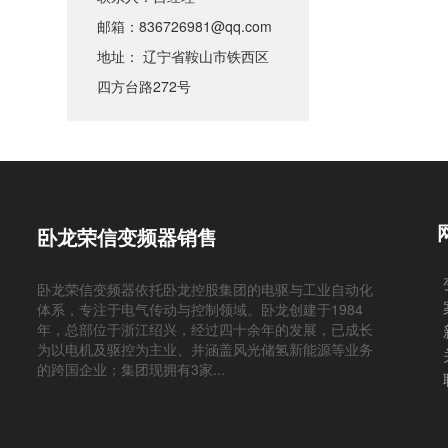
邮箱：836726981@qq.com
地址： 辽宁省鞍山市铁西区
四方台路272号
卧龙荣信变频器销售
卧龙荣信变频器依托卧龙控股集团的电驱与工业自动化
体系，专注于电气传动与控制领域。卧龙创建于1984
年，总部位于浙江绍兴，经过四十余年的发展，已成长
为以电机及驱控为主业、并涵盖风光储氢新能源等业务
的跨国企业；集团现拥有3家...