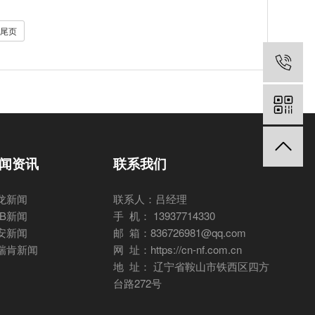
尾页
闻资讯
联系我们
龙新闻
联系人：吕经理
BB新闻
手 机： 13937714330
安新闻
邮 箱：836726981@qq.com
瑞肯新闻
网 址：https://cn-nf.com.cn
地 址： 辽宁省鞍山市铁西区四方
台路272号