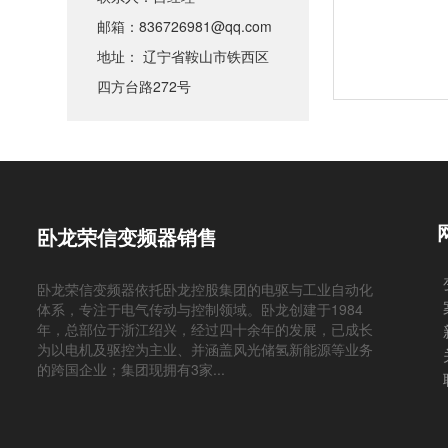
邮箱：836726981@qq.com
地址： 辽宁省鞍山市铁西区
四方台路272号
卧龙荣信变频器销售
卧龙荣信变频器依托卧龙控股集团的电驱与工业自动化
体系，专注于电气传动与控制领域。卧龙创建于1984
年，总部位于浙江绍兴，经过四十余年的发展，已成长
为以电机及驱控为主业、并涵盖风光储氢新能源等业务
的跨国企业；集团现拥有3家...